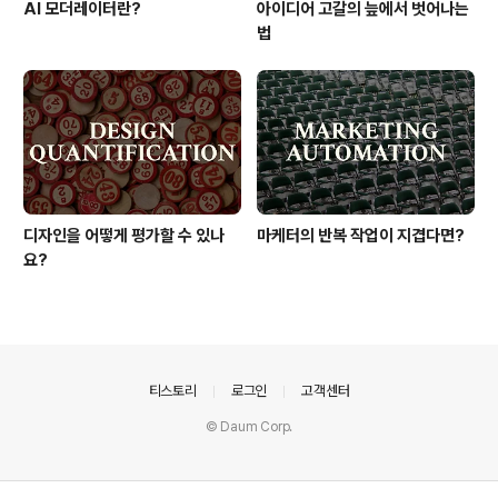
AI 모더레이터란?
아이디어 고갈의 늪에서 벗어나는
법
디자인을 어떻게 평가할 수 있나
마케터의 반복 작업이 지겹다면?
요?
의안내
티스토리
로그인
고객센터
© Daum Corp.