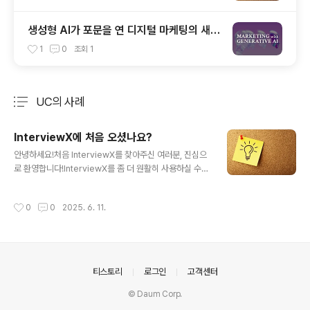
생성형 AI가 포문을 연 디지털 마케팅의 새로
운 지평
1
0
조회
1
UC의 사례
분류 전체보기
주요 글 목록
InterviewX에 처음 오셨나요?
글 내용
안녕하세요!처음 InterviewX를 찾아주신 여러분, 진심으
로 환영합니다!InterviewX를 좀 더 원활히 사용하실 수
있도록, 간단한 설명을 준비했습니다! InterviewX 이용
방법! 세 줄 요약1. 간단히 아이디어만 입력하면 준비 끝!2.
작성시간
0
0
2025. 6. 11.
원하는 페르소나와 조사방법을 선택하세요.3. 인터뷰 결과
와 자동 보고서를 확인하며 새로운 아이디어를 발견하세
요. 아이디어 입력 "내가 가진 아이디어가 비즈니스로 가능
할까?" 고민하지 마세요! 아이디어를 간단히 입력하는 것
만으로도 InterviewX가 당신의 아이디어를 비즈니스 아
의안내
티스토리
로그인
고객센터
이디어로 멋지게 변모시켜 드립니다.혹시 AI가 해석한 내
용이 마음에 들지 않으셨나요? 걱정 마세요! 재생성하거나
© Daum Corp.
직접 수정할 수 있습니다. AI의 힘을 빌려 더 완벽한 아이디