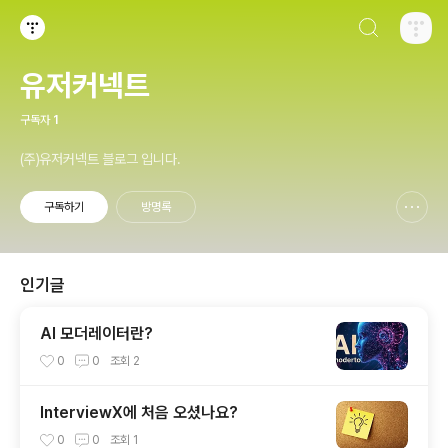
검색하기
티스토리
유저커넥트
구독자
1
(주)유저커넥트 블로그 입니다.
구독하기
방명록
신고하기 레이어
열기
인기글
AI 모더레이터란?
0
0
조회
2
InterviewX에 처음 오셨나요?
0
0
조회
1