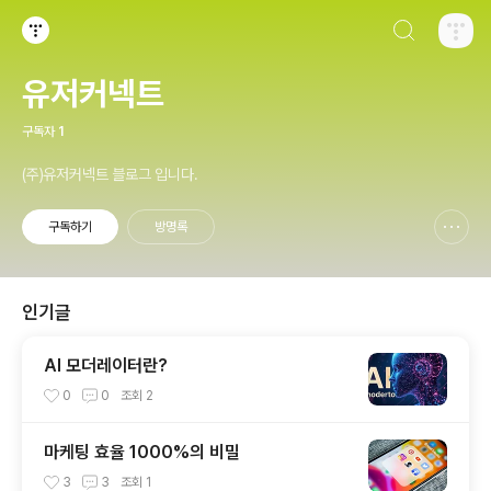
검색하기
티스토리
유저커넥트
구독자
1
(주)유저커넥트 블로그 입니다.
구독하기
방명록
신고하기 레이어
열기
인기글
AI 모더레이터란?
0
0
조회
2
마케팅 효율 1000%의 비밀
3
3
조회
1